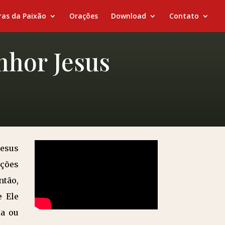
ras da Paixão
Orações
Download
Contato
nhor Jesus
Jesus
ções
ntão,
e Ele
ia ou