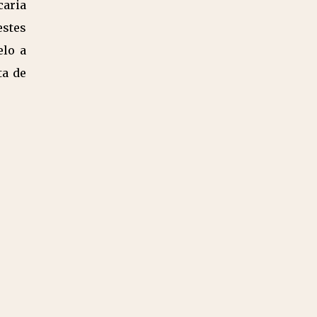
aria
estes
elo a
ta de