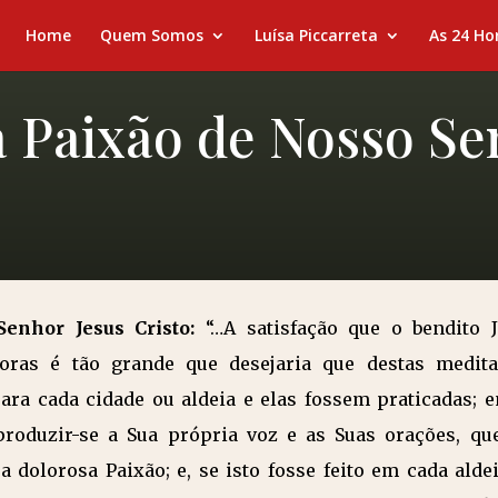
Home
Quem Somos
Luísa Piccarreta
As 24 Ho
a Paixão de Nosso Se
enhor Jesus Cristo:
“…A satisfação que o bendito 
oras é tão grande que desejaria que destas medita
a cada cidade ou aldeia e elas fossem praticadas; e
produzir-se a Sua própria voz e as Suas orações, qu
a dolorosa Paixão; e, se isto fosse feito em cada alde