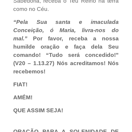
Sabedoria, receba o Teu Reino na terra
como no Céu.
“Pela Sua santa e imaculada
Conceição, ó Maria, livra-nos do
mal.”
Por favor, receba a nossa
humilde oração e faça dela Seu
comando!
“Tudo será concedido!”
(V20 – 1.13.27)
Nós acreditamos! Nós
recebemos!
FIAT!
AMÉM!
QUE ASSIM SEJA!
ORAÇÃO PARA A SOLENIDADE DE