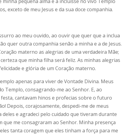
 minha pequena alma e a incluísse no vivo Templo
os, exceto de meu Jesus e da sua doce companhia.
ssurro ao meu ouvido, ao ouvir que quer que a inclua
não quer outra companhia senão a minha e a de Jesus.
u Coração materno as alegrias de uma verdadeira Mãe;
 certeza que minha filha será feliz. As minhas alegrias
r felicidade e glória de um Coração materno.
Templo apenas para viver de Vontade Divina. Meus
do Templo, consagrando-me ao Senhor. E, ao
festa, cantavam hinos e profecias sobre o futuro
ão! Depois, corajosamente, despedi-me de meus
ta deles e agradeci pelo cuidado que tiveram durante
 com que me consagraram ao Senhor. Minha presença
 neles tanta coragem que eles tinham a força para me