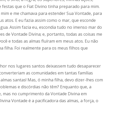
 festas que o Fiat Divino tinha preparado para mim.
de mim e me chamava para estender Sua Vontade, para
s atos. E eu fazia assim como o mar, que esconde
água. Assim fazia eu, escondia tudo no imenso mar do
res de Vontade Divina; e, portanto, todas as coisas me
, você e todas as almas fluíram em meus atos. Eu não
 filha. Foi realmente para os meus filhos que
nhor nos lugares santos deixassem tudo desaparecer
e converteriam as comunidades em tantas famílias
 almas santas! Mas, ó minha filha, devo dizer-lhes com
oblemas e discórdias não têm? Enquanto que, a
abe, mas no cumprimento da Vontade Divina em
Divina Vontade é a pacificadora das almas, a força, o