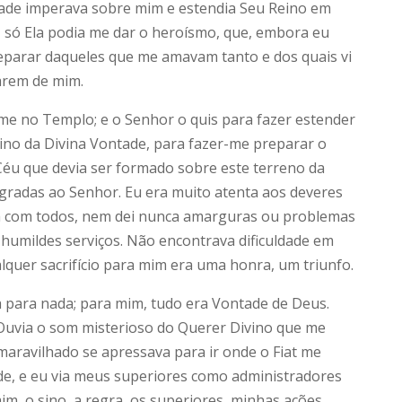
ntade imperava sobre mim e estendia Seu Reino em
t, só Ela podia me dar o heroísmo, que, embora eu
separar daqueles que me amavam tanto e dos quais vi
arem de mim.
-me no Templo; e o Senhor o quis para fazer estender
eino da Divina Vontade, para fazer-me preparar o
éu que devia ser formado sobre este terreno da
gradas ao Senhor. Eu era muito atenta aos deveres
ica com todos, nem dei nunca amarguras ou problemas
humildes serviços. Não encontrava dificuldade em
lquer sacrifício para mim era uma honra, um triunfo.
 para nada; para mim, tudo era Vontade de Deus.
 Ouvia o som misterioso do Querer Divino que me
aravilhado se apressava para ir onde o Fiat me
de, e eu via meus superiores como administradores
m, o sino, a regra, os superiores, minhas ações,