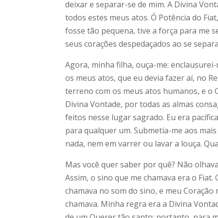
deixar e separar-se de mim. A Divina Vo
todos estes meus atos. Ó Potência do Fia
fosse tão pequena, tive a força para me 
seus corações despedaçados ao se separ
Agora, minha filha, ouça-me: enclausurei
os meus atos, que eu devia fazer aí, no R
terreno com os meus atos humanos, e o C
Divina Vontade, por todas as almas consa
feitos nesse lugar sagrado. Eu era pacíf
para qualquer um. Submetia-me aos mais 
nada, nem em varrer ou lavar a louça. Qua
Mas você quer saber por quê? Não olhava
Assim, o sino que me chamava era o Fiat.
chamava no som do sino, e meu Coração m
chamava. Minha regra era a Divina Vonta
de um Querer tão santo; portanto, para mi