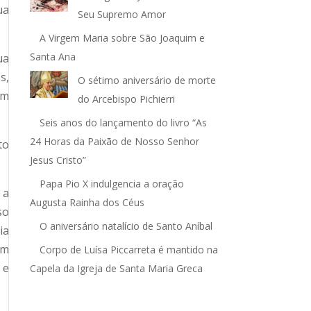
ua
Seu Supremo Amor
A Virgem Maria sobre São Joaquim e
Santa Ana
ua
s,
O sétimo aniversário de morte
em
do Arcebispo Pichierri
Seis anos do lançamento do livro “As
24 Horas da Paixão de Nosso Senhor
to
Jesus Cristo”
Papa Pio X indulgencia a oração
 a
Augusta Rainha dos Céus
so
O aniversário natalício de Santo Aníbal
ia
am
Corpo de Luísa Piccarreta é mantido na
 e
Capela da Igreja de Santa Maria Greca