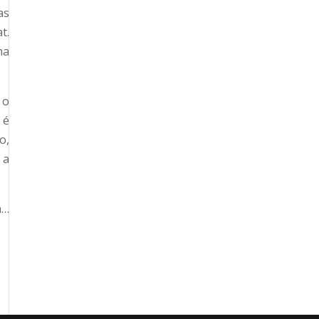
as
t.
na
 o
 é
o,
 a
a…