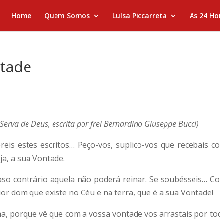
Home
Quem Somos
Luísa Piccarreta
As 24 Ho
ntade
erva de Deus, escrita por frei Bernardino Giuseppe Bucci)
reis estes escritos… Peço-vos, suplico-vos que recebais c
ja, a sua Vontade.
caso contrário aquela não poderá reinar. Se soubésseis… C
or dom que existe no Céu e na terra, que é a sua Vontade!
a, porque vê que com a vossa vontade vos arrastais por to