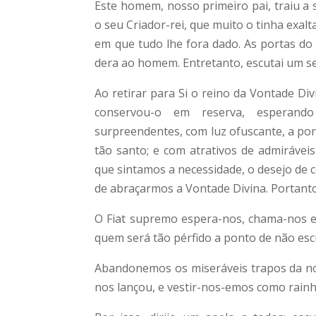
Este homem, nosso primeiro pai, traiu a
o seu Criador-rei, que muito o tinha exal
em que tudo lhe fora dado. As portas do 
dera ao homem. Entretanto, escutai um s
Ao retirar para Si o reino da Vontade Di
conservou-o em reserva, esperando
surpreendentes, com luz ofuscante, a pon
tão santo; e com atrativos de admirávei
que sintamos a necessidade, o desejo de c
de abraçarmos a Vontade Divina. Portanto,
O Fiat supremo espera-nos, chama-nos e
quem será tão pérfido a ponto de não escu
Abandonemos os miseráveis trapos da nos
nos lançou, e vestir-nos-emos como rain