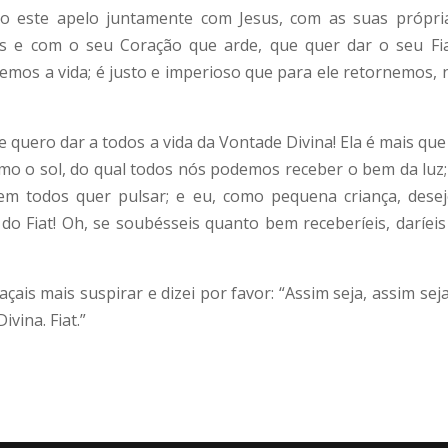
aço este apelo juntamente com Jesus, com as suas própri
s e com o seu Coração que arde, que quer dar o seu Fia
bemos a vida; é justo e imperioso que para ele retornemos, 
quero dar a todos a vida da Vontade Divina! Ela é mais que
mo o sol, do qual todos nós podemos receber o bem da luz;
m todos quer pulsar; e eu, como pequena criança, desej
do Fiat! Oh, se soubésseis quanto bem receberíeis, daríeis
çais mais suspirar e dizei por favor: “Assim seja, assim sej
vina. Fiat.”