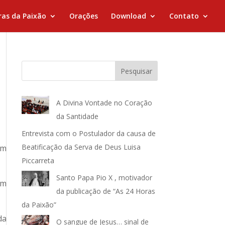
ras da Paixão
Orações
Download
Contato
Pesquisar
A Divina Vontade no Coração
da Santidade
Entrevista com o Postulador da causa de
Beatificação da Serva de Deus Luisa
om
Piccarreta
Santo Papa Pio X , motivador
om
da publicação de “As 24 Horas
da Paixão”
da
O sangue de Jesus… sinal de