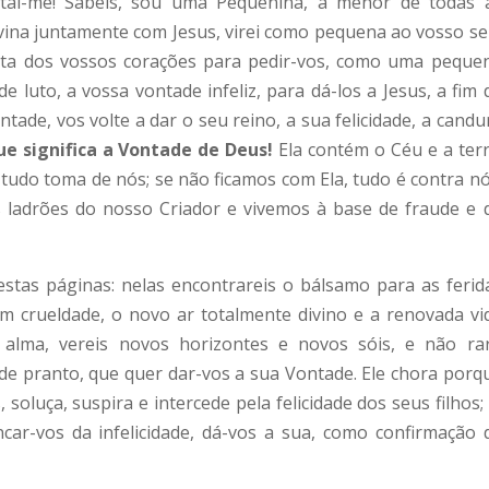
cutai-me! Sabeis, sou uma Pequenina, a menor de todas 
vina juntamente com Jesus, virei como pequena ao vosso se
rta dos vossos corações para pedir-vos, como uma peque
e luto, a vossa vontade infeliz, para dá-los a Jesus, a fim 
tade, vos volte a dar o seu reino, a sua felicidade, a candu
ue significa a Vontade de Deus!
Ela contém o Céu e a terr
udo toma de nós; se não ficamos com Ela, tudo é contra nó
 ladrões do nosso Criador e vivemos à base de fraude e 
s estas páginas: nelas encontrareis o bálsamo para as ferid
crueldade, o novo ar totalmente divino e a renovada vi
a alma, vereis novos horizontes e novos sóis, e não ra
de pranto, que quer dar-vos a sua Vontade. Ele chora porq
, soluça, suspira e intercede pela felicidade dos seus filhos; 
car-vos da infelicidade, dá-vos a sua, como confirmação 