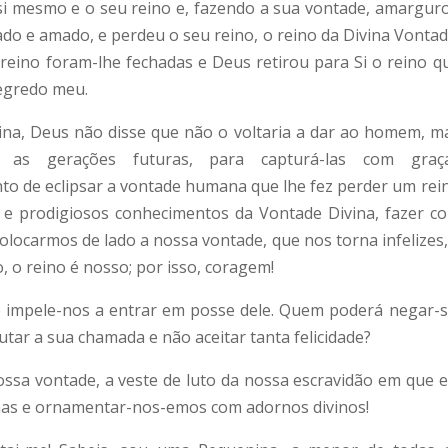
 si mesmo e o seu reino e, fazendo a sua vontade, amargur
tado e amado, e perdeu o seu reino, o reino da Divina Vontad
reino foram-lhe fechadas e Deus retirou para Si o reino q
egredo meu.
vina, Deus não disse que não o voltaria a dar ao homem, m
 as gerações futuras, para capturá-las com graç
to de eclipsar a vontade humana que lhe fez perder um rei
s e prodigiosos conhecimentos da Vontade Divina, fazer c
olocarmos de lado a nossa vontade, que nos torna infelizes,
 o reino é nosso; por isso, coragem!
 impele-nos a entrar em posse dele. Quem poderá negar-s
tar a sua chamada e não aceitar tanta felicidade?
sa vontade, a veste de luto da nossa escravidão em que e
has e ornamentar-nos-emos com adornos divinos!