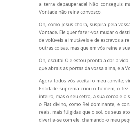
a terra depauperada! Não conseguis m
Vontade não reina convosco.
Oh, como Jesus chora, suspira pela vossa
Vontade. Ele quer fazer-vos mudar o destin
de volúveis a imutáveis e de escravos a 
outras coisas, mas que em vós reine a su
Oh, escutai-O e estou pronta a dar a vid
que abrais as portas da vossa alma, e a 
Agora todos vós aceitai o meu convite; v
Entidade suprema criou o homem, o fez r
inteiro, mas o seu cetro, a sua coroa e 
o Fiat divino, como Rei dominante, e co
reais, mais fúlgidas que o sol, os seus 
divertia-se com ele, chamando-o meu peque