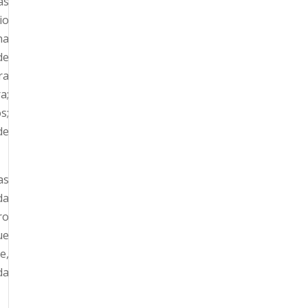
as
io
na
de
ra
a;
s;
de
as
da
ro
ue
e,
da