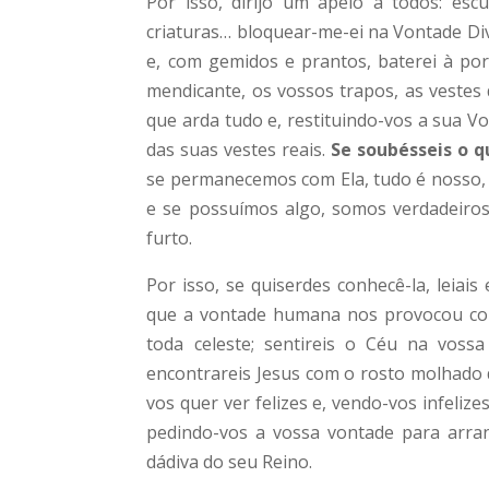
Por isso, dirijo um apelo a todos: es
criaturas… bloquear-me-ei na Vontade Di
e, com gemidos e prantos, baterei à po
mendicante, os vossos trapos, as vestes d
que arda tudo e, restituindo-vos a sua Von
das suas vestes reais.
Se soubésseis o q
se permanecemos com Ela, tudo é nosso, t
e se possuímos algo, somos verdadeiros
furto.
Por isso, se quiserdes conhecê-la, leiai
que a vontade humana nos provocou com 
toda celeste; sentireis o Céu na voss
encontrareis Jesus com o rosto molhado 
vos quer ver felizes e, vendo-vos infelizes
pedindo-vos a vossa vontade para arran
dádiva do seu Reino.