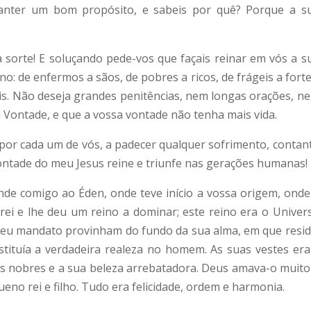
anter um bom propósito, e sabeis por quê? Porque a s
 sorte! E soluçando pede-vos que façais reinar em vós a s
o: de enfermos a sãos, de pobres a ricos, de frágeis a forte
reis. Não deseja grandes penitências, nem longas orações, n
a Vontade, e que a vossa vontade não tenha mais vida.
a por cada um de vós, a padecer qualquer sofrimento, contan
Vontade do meu Jesus reine e triunfe nas gerações humanas!
inde comigo ao Éden, onde teve início a vossa origem, onde
ei e lhe deu um reino a dominar; este reino era o Univer
o seu mandato provinham do fundo da sua alma, em que resid
nstituía a verdadeira realeza no homem. As suas vestes er
atos nobres e a sua beleza arrebatadora. Deus amava-o muito
no rei e filho. Tudo era felicidade, ordem e harmonia.