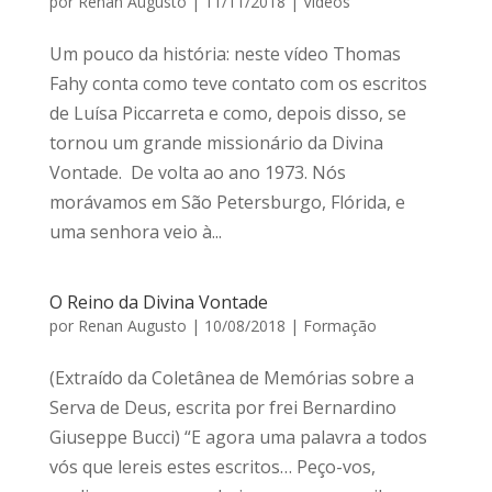
por
Renan Augusto
|
11/11/2018
|
Vídeos
Um pouco da história: neste vídeo Thomas
Fahy conta como teve contato com os escritos
de Luísa Piccarreta e como, depois disso, se
tornou um grande missionário da Divina
Vontade. De volta ao ano 1973. Nós
morávamos em São Petersburgo, Flórida, e
uma senhora veio à...
O Reino da Divina Vontade
por
Renan Augusto
|
10/08/2018
|
Formação
(Extraído da Coletânea de Memórias sobre a
Serva de Deus, escrita por frei Bernardino
Giuseppe Bucci) “E agora uma palavra a todos
vós que lereis estes escritos… Peço-vos,